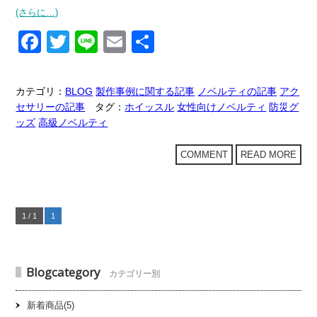
(さらに…)
F
T
Li
E
共
a
wi
n
m
有
c
tt
e
ail
カテゴリ：
BLOG
製作事例に関する記事
ノベルティの記事
アク
e
er
セサリーの記事
タグ：
ホイッスル
女性向けノベルティ
防災グ
ッズ
高級ノベルティ
b
o
COMMENT
READ MORE
o
k
1 / 1
1
Blogcategory
カテゴリー別
新着商品(5)