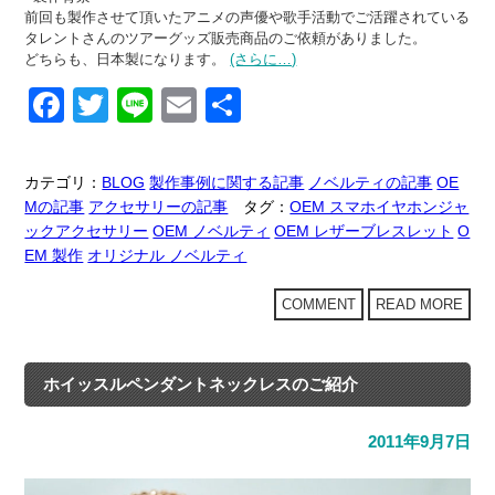
前回も製作させて頂いたアニメの声優や歌手活動でご活躍されている
タレントさんのツアーグッズ販売商品のご依頼がありました。
どちらも、
日本製
になります。
(さらに…)
F
T
Li
E
共
a
wi
n
m
有
c
tt
e
ail
カテゴリ：
BLOG
製作事例に関する記事
ノベルティの記事
OE
e
er
Mの記事
アクセサリーの記事
タグ：
OEM スマホイヤホンジャ
ックアクセサリー
OEM ノベルティ
OEM レザーブレスレット
O
b
EM 製作
オリジナル ノベルティ
o
COMMENT
READ MORE
o
k
ホイッスルペンダントネックレスのご紹介
2011年9月7日