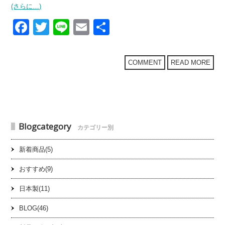
(さらに…)
F
T
Li
E
共
a
wi
n
m
有
c
tt
e
ail
COMMENT
READ MORE
e
er
b
o
o
Blogcategory
カテゴリー別
k
新着商品(5)
おすすめ(9)
日本製(11)
BLOG(46)