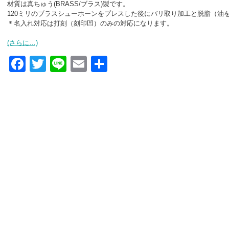
材質は真ちゅう(BRASS/ブラス)製です。
120ミリのブラスシューホーンをプレスした後にバリ取り加工と脱脂（油
＊名入れ対応は打刻（刻印凹）のみの対応になります。
(さらに…)
Facebook
Twitter
Line
Email
共
有